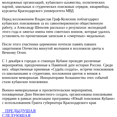
молодежных организаций, кубанского казачества, политических
партий, школьных и студенческих поисковых отрядов, юнармейцы,
курсанты Краснодарского университета МВД.
Перед возложением Владислав Граф-Колесник поблагодарил
кубанских поисковиков за их самоотверженную общественную
работу, а Александр Шепелев рассказал о результатах экспедиций
этого года и зачитал имена пяти советских воинов, которые удалось
установить по прочитанным запискам в «смертных» медальонах.
После этого участники церемонии почтили память павших
защитников Отечества минутой молчания и возложили цветы к
Вечному Огню.
С 1 декабря в городах и станицах Кубани проходят различные
мероприятия, приуроченные к Памятной дате истории России. Среди
них: общественные приемные «Судьба солдата», встречи поисковиков
со школьниками и студентами, возложения цветов и венков к
воинским мемориалам. Инициаторами большинства этих событий
стали кубанские поисковики.
Военно-мемориальные и просветительские мероприятия,
посвященные Дню Неизвестного солдата, организованы поисковыми
отрядами в рамках реализации программы «Юный поисковик Кубани»
с использованием Гранта губернатора Краснодарского края.
ПРЕДЫДУЩАЯ
СЛЕДУЮЩАЯ